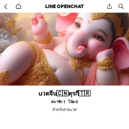
Go
share
se
LINE OPENCHAT
back
to
home
uวดจีน🇨🇳ตุรกี🇹🇷
สมาชิก 1
โน้ต 0
สำหรับสายuวด