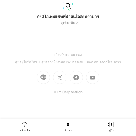
ยังมีโอเพนแชทที่น่าสนใจอีกมากมาย
ดูเพิ่มเติม
(Open
เกี่ยวกับโอเพนแชท
in
(Open
(Open
(Open
คู่มือผู้ใช้มือใหม่
คู่มือการใช้งานอย่างปลอดภัย
ข้อกำหนดการใช้บริการ
a
in
in
in
Go
Go
Go
new
Go
a
a
a
to
to
to
window)
to
new
new
new
Line
X
Facebook
Youtube
window)
window)
window)
(Open
(Open
(Open
(Open
© LY Corporation
in
in
in
in
a
a
a
a
new
new
new
new
window)
window)
window)
window)
หน้าหลัก
ค้นหา
คู่มือ