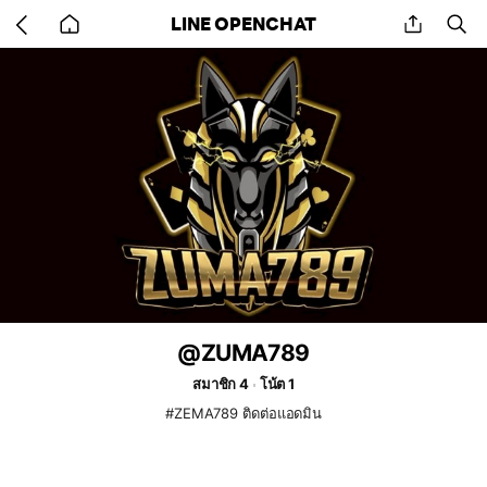
Go
share
se
LINE OPENCHAT
back
to
home
@ZUMA789
สมาชิก 4
โน้ต 1
#ZEMA789 ติดต่อแอดมิน