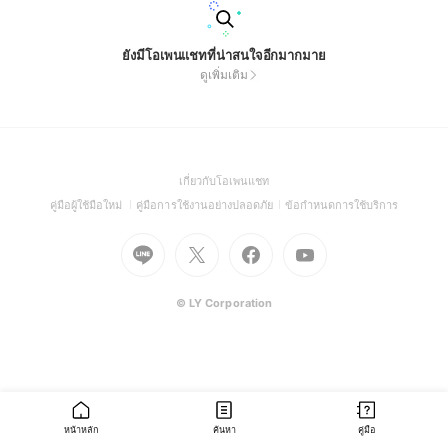
ยังมีโอเพนแชทที่น่าสนใจอีกมากมาย
ดูเพิ่มเติม
(Open
เกี่ยวกับโอเพนแชท
in
(Open
(Open
(Open
คู่มือผู้ใช้มือใหม่
คู่มือการใช้งานอย่างปลอดภัย
ข้อกำหนดการใช้บริการ
a
in
in
in
Go
Go
Go
new
Go
a
a
a
to
to
to
window)
to
new
new
new
Line
X
Facebook
Youtube
window)
window)
window)
(Open
(Open
(Open
(Open
© LY Corporation
in
in
in
in
a
a
a
a
new
new
new
new
window)
window)
window)
window)
หน้าหลัก
ค้นหา
คู่มือ