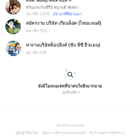
#กันและกันซีรี่ย์ #มุกอติ #klktv
สมาชิก 2335
29 นาทีที่ผ่านมา
สมัครงาน บริษัท เกียนล็อค (ไทยแลนด์)
สมาชิก 153
หางานบริษัทท็อปลิงค์ (ซับ พีซี ฮิวแมน)
สมาชิก 176
ยังมีโอเพนแชทที่น่าสนใจอีกมากมาย
ดูเพิ่มเติม
(Open
เกี่ยวกับโอเพนแชท
in
(Open
(Open
(Open
คู่มือผู้ใช้มือใหม่
คู่มือการใช้งานอย่างปลอดภัย
ข้อกำหนดการใช้บริการ
a
in
in
in