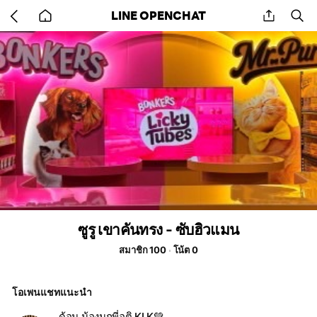
Go
share
se
LINE OPENCHAT
back
to
home
ซูรู เขาคันทรง - ซับฮิวแมน
สมาชิก 100
โน้ต 0
โอเพนแชทแนะนำ
ด้อม น้องมุกพี่อติ KLK💚