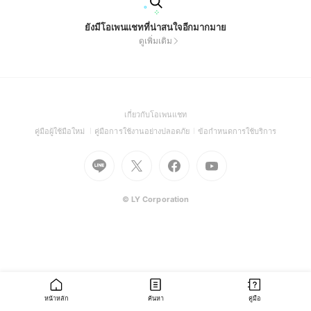
ยังมีโอเพนแชทที่น่าสนใจอีกมากมาย
ดูเพิ่มเติม
(Open
เกี่ยวกับโอเพนแชท
in
(Open
(Open
(Open
คู่มือผู้ใช้มือใหม่
คู่มือการใช้งานอย่างปลอดภัย
ข้อกำหนดการใช้บริการ
a
in
in
in
Go
Go
Go
new
Go
a
a
a
to
to
to
window)
to
new
new
new
Line
X
Facebook
Youtube
window)
window)
window)
(Open
(Open
(Open
(Open
© LY Corporation
in
in
in
in
a
a
a
a
new
new
new
new
window)
window)
window)
window)
หน้าหลัก
ค้นหา
คู่มือ