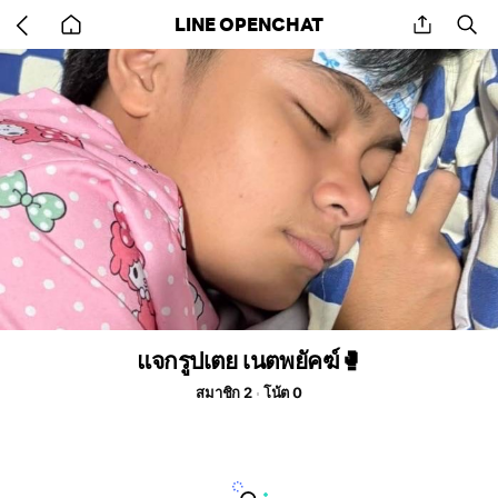
Go
share
se
LINE OPENCHAT
back
to
home
แจกรูปเตย เนตพยัคฆ์🥊
สมาชิก 2
โน้ต 0