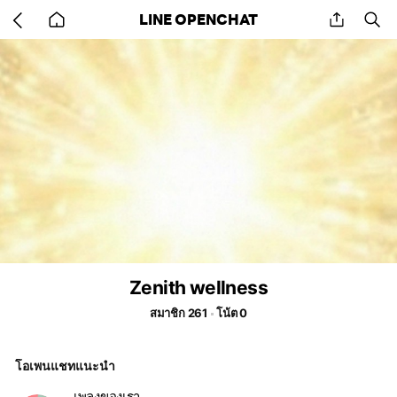
Go
share
se
LINE OPENCHAT
back
to
home
Zenith wellness
สมาชิก 261
โน้ต 0
โอเพนแชทแนะนำ
เพลงของเรา