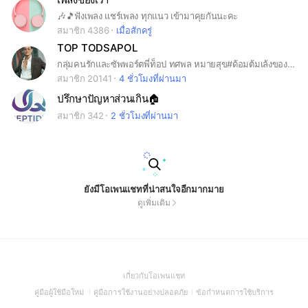
🎶🎵ฟังเพลง แชร์เพลง ทุกแนว เข้ามาคุยกันนะคะ
สมาชิก 4386
เมื่อสักครู่
TOP TODSAPOL
กลุ่มคนรักและซัพพอร์ตพี่ท็อป ทศพล หมายสุข#ด้อมต้มเล้งของพี่ท็อป
สมาชิก 20141
4 ชั่วโมงที่ผ่านมา
ปรึกษาปัญหาส่วนเกิน🏠
สมาชิก 342
2 ชั่วโมงที่ผ่านมา
ยังมีโอเพนแชทที่น่าสนใจอีกมากมาย
ดูเพิ่มเติม
(Open
เกี่ยวกับโอเพนแชท
in
(Open
(Open
(Open
คู่มือผู้ใช้มือใหม่
คู่มือการใช้งานอย่างปลอดภัย
ข้อกำหนดการใช้บริการ
a
in
in
in