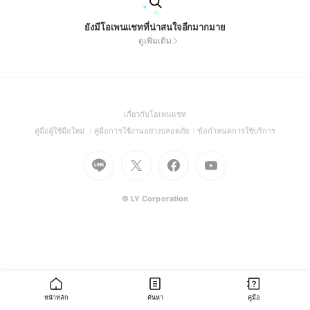
ยังมีโอเพนแชทที่น่าสนใจอีกมากมาย
ดูเพิ่มเติม
(Open
เกี่ยวกับโอเพนแชท
in
(Open
(Open
(Open
คู่มือผู้ใช้มือใหม่
คู่มือการใช้งานอย่างปลอดภัย
ข้อกำหนดการใช้บริการ
a
in
in
in
Go
Go
Go
new
Go
a
a
a
to
to
to
window)
to
new
new
new
Line
X
Facebook
Youtube
window)
window)
window)
(Open
(Open
(Open
(Open
© LY Corporation
in
in
in
in
a
a
a
a
new
new
new
new
window)
window)
window)
window)
หน้าหลัก
ค้นหา
คู่มือ