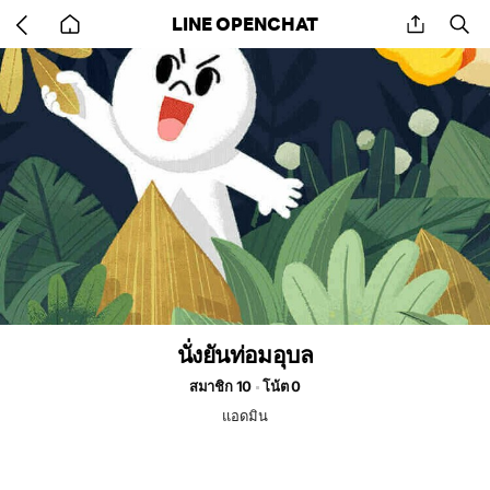
Go
share
se
LINE OPENCHAT
back
to
home
นั่งยันท่อมอุบล
สมาชิก 10
โน้ต 0
แอดมิน