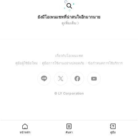
ยังมีโอเพนแชทที่น่าสนใจอีกมากมาย
ดูเพิ่มเติม
(Open
เกี่ยวกับโอเพนแชท
in
(Open
(Open
(Open
คู่มือผู้ใช้มือใหม่
คู่มือการใช้งานอย่างปลอดภัย
ข้อกำหนดการใช้บริการ
a
in
in
in
Go
Go
Go
new
Go
a
a
a
to
to
to
window)
to
new
new
new
Line
X
Facebook
Youtube
window)
window)
window)
(Open
(Open
(Open
(Open
© LY Corporation
in
in
in
in
a
a
a
a
new
new
new
new
window)
window)
window)
window)
หน้าหลัก
ค้นหา
คู่มือ