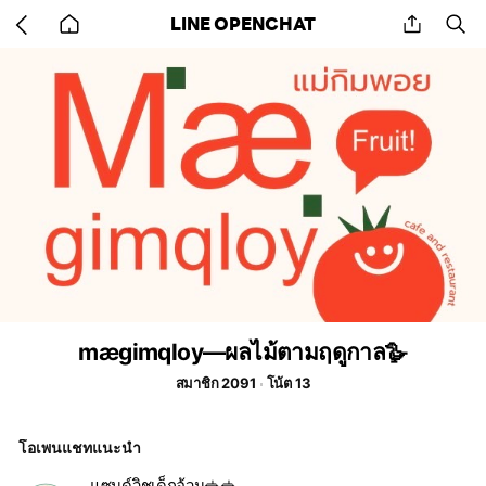
Go
share
se
LINE OPENCHAT
back
to
home
mægimqloy—ผลไม้ตามฤดูกาล🪿
สมาชิก 2091
โน้ต 13
โอเพนแชทแนะนำ
แซนด์วิชเด็กอ้วน🥪🥪