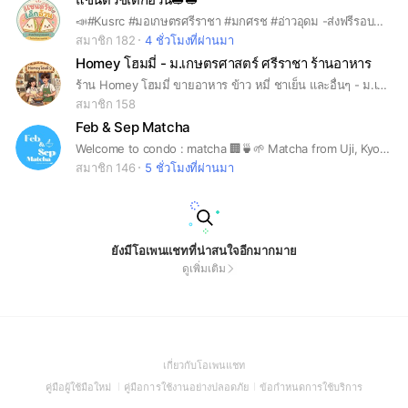
📣#Kusrc #มอเกษตรศรีราชา #มกศรช #อ่าวอุดม -ส่งฟรีรอบมอ -ฝั่งอ่าว คอนโด ค่าส่ง+10 บาท🙏🏻🛵
สมาชิก 182
4 ชั่วโมงที่ผ่านมา
Homey โฮมมี่ - ม.เกษตรศาสตร์ ศรีราชา ร้านอาหาร
ร้าน Homey โฮมมี่ ขายอาหาร ข้าว หมี่ ชาเย็น และอื่นๆ - ม.เกษตรศาสตร์ ศรีราชา - #Homeyโฮมมี่ #มกศรช #kusrc #ร้านอาหาร
สมาชิก 158
Feb & Sep Matcha
Welcome to condo : matcha 🏢🍵🌱 Matcha from Uji, Kyoto, Japan 🇯🇵
สมาชิก 146
5 ชั่วโมงที่ผ่านมา
ยังมีโอเพนแชทที่น่าสนใจอีกมากมาย
ดูเพิ่มเติม
(Open
เกี่ยวกับโอเพนแชท
in
(Open
(Open
(Open
คู่มือผู้ใช้มือใหม่
คู่มือการใช้งานอย่างปลอดภัย
ข้อกำหนดการใช้บริการ
a
in
in
in