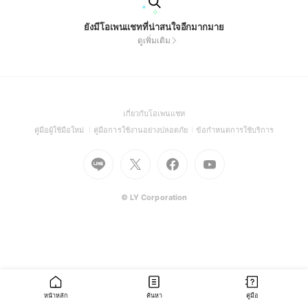
ยังมีโอเพนแชทที่น่าสนใจอีกมากมาย
ดูเพิ่มเติม
(Open
เกี่ยวกับโอเพนแชท
in
(Open
(Open
(Open
คู่มือผู้ใช้มือใหม่
คู่มือการใช้งานอย่างปลอดภัย
ข้อกำหนดการใช้บริการ
a
in
in
in
Go
Go
Go
new
Go
a
a
a
to
to
to
window)
to
new
new
new
Line
X
Facebook
Youtube
window)
window)
window)
(Open
(Open
(Open
(Open
© LY Corporation
in
in
in
in
a
a
a
a
new
new
new
new
window)
window)
window)
window)
หน้าหลัก
ค้นหา
คู่มือ