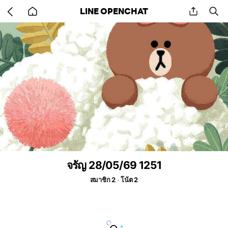
Go
share
se
LINE OPENCHAT
back
to
home
จรัญ 28/05/69 1251
สมาชิก 2
โน้ต 2