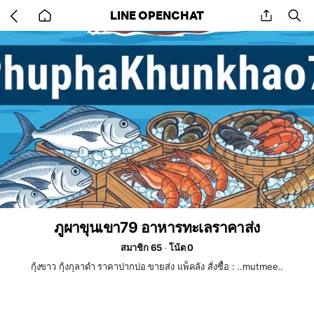
Go
share
se
LINE OPENCHAT
back
to
home
ภูผาขุนเขา79 อาหารทะเลราคาส่ง
สมาชิก 65
โน้ต 0
กุ้งขาว กุ้งกุลาดำ ราคาปากบ่อ ขายส่ง แพ็คลัง สั่งซื้อ : ..mutmee..