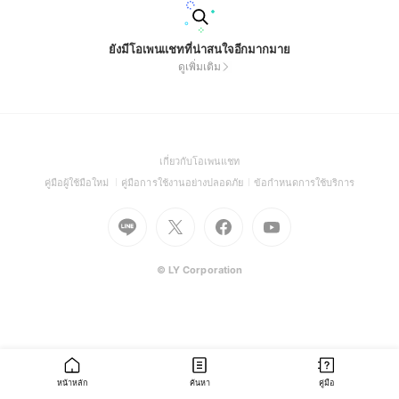
ยังมีโอเพนแชทที่น่าสนใจอีกมากมาย
ดูเพิ่มเติม
(Open
เกี่ยวกับโอเพนแชท
in
(Open
(Open
(Open
คู่มือผู้ใช้มือใหม่
คู่มือการใช้งานอย่างปลอดภัย
ข้อกำหนดการใช้บริการ
a
in
in
in
Go
Go
Go
new
Go
a
a
a
to
to
to
window)
to
new
new
new
Line
X
Facebook
Youtube
window)
window)
window)
(Open
(Open
(Open
(Open
© LY Corporation
in
in
in
in
a
a
a
a
new
new
new
new
window)
window)
window)
window)
หน้าหลัก
ค้นหา
คู่มือ