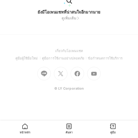
ยังมีโอเพนแชทที่น่าสนใจอีกมากมาย
ดูเพิ่มเติม
(Open
เกี่ยวกับโอเพนแชท
in
(Open
(Open
(Open
คู่มือผู้ใช้มือใหม่
คู่มือการใช้งานอย่างปลอดภัย
ข้อกำหนดการใช้บริการ
a
in
in
in
Go
Go
Go
new
Go
a
a
a
to
to
to
window)
to
new
new
new
Line
X
Facebook
Youtube
window)
window)
window)
(Open
(Open
(Open
(Open
© LY Corporation
in
in
in
in
a
a
a
a
new
new
new
new
window)
window)
window)
window)
หน้าหลัก
ค้นหา
คู่มือ