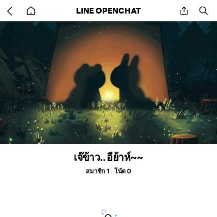
Go
share
se
LINE OPENCHAT
back
to
home
เจ๊ข้าว.. อีย้าห์~~
สมาชิก 1
โน้ต 0