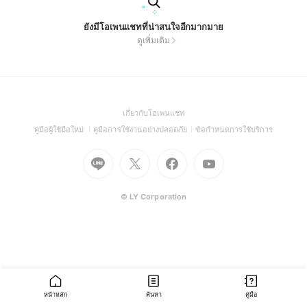
ยังมีโอเพนแชทที่น่าสนใจอีกมากมาย
ดูเพิ่มเติม
(Open
เกี่ยวกับโอเพนแชท
in
(Open
(Open
(Open
คู่มือผู้ใช้มือใหม่
คู่มือการใช้งานอย่างปลอดภัย
ข้อกำหนดการใช้บริการ
a
in
in
in
Go
Go
Go
new
Go
a
a
a
to
to
to
window)
to
new
new
new
Line
X
Facebook
Youtube
window)
window)
window)
(Open
(Open
(Open
(Open
© LY Corporation
in
in
in
in
a
a
a
a
new
new
new
new
window)
window)
window)
window)
หน้าหลัก
ค้นหา
คู่มือ