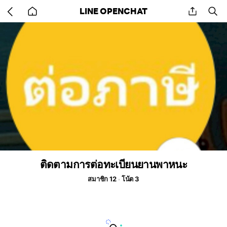
Go
share
se
LINE OPENCHAT
back
to
home
ติดตามการต่อทะเบียนยานพาหนะ
สมาชิก 12
โน้ต 3