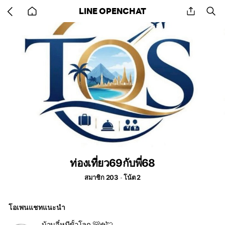
Go
share
se
LINE OPENCHAT
back
to
home
ท่องเที่ยว69กับพี่68
สมาชิก 203
โน้ต 2
โอเพนแชทแนะนำ
บ้านจี๋หมีขั้วโลก 🐻‍❄️💘