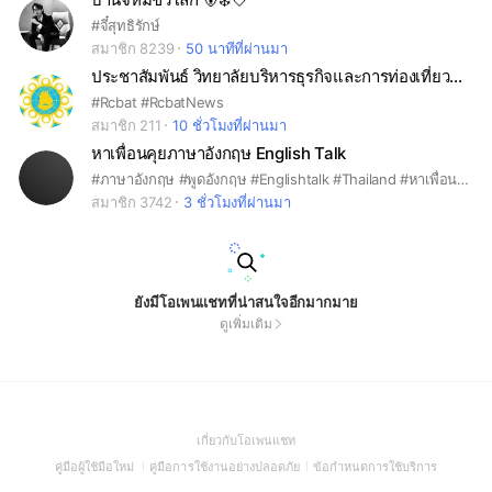
#จี๋สุทธิรักษ์
สมาชิก 8239
50 นาทีที่ผ่านมา
ประชาสัมพันธ์ วิทยาลัยบริหารธุรกิจและการท่องเที่ยวนครราชสีมา
#Rcbat #RcbatNews
สมาชิก 211
10 ชั่วโมงที่ผ่านมา
หาเพื่อนคุยภาษาอังกฤษ English Talk
#ภาษาอังกฤษ #พูดอังกฤษ #Englishtalk #Thailand #หาเพื่อนคุย #ฝึกภาษา #nocost #notpey #Free #Communication #medical #travel #Bangkok #park #restaurant #pharmacy #police #Rent #passport #office #toure
สมาชิก 3742
3 ชั่วโมงที่ผ่านมา
ยังมีโอเพนแชทที่น่าสนใจอีกมากมาย
ดูเพิ่มเติม
(Open
เกี่ยวกับโอเพนแชท
in
(Open
(Open
(Open
คู่มือผู้ใช้มือใหม่
คู่มือการใช้งานอย่างปลอดภัย
ข้อกำหนดการใช้บริการ
a
in
in
in