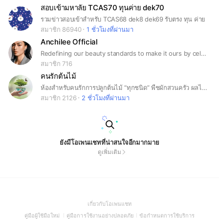
สอบเข้ามหาลัย TCAS70 ทุนค่าย dek70
รวมข่าวสอบเข้าสำหรับ TCAS68 dek8 dek69 รับตรง ทุน ค่าย
สมาชิก 86940
1 ชั่วโมงที่ผ่านมา
Anchilee Official
Redefining our beauty standards to make it ours by celebrating diversity, individuality and real size beauty. #RealSizeBeauty
สมาชิก 716
คนรักต้นไม้
ห้องสำหรับคนรักการปลูกต้นไม้ “ทุกชนิด” พืชผักสวนครัว ผลไม้ ไม้ดอกไม้ประดับ แคคตัส ฯลฯ 🙋🏻‍♀️ มาอวดต้นไม้และผลผลิตของคุณที่นี่ ! 😃 มาแลกเปลี่ยนความรู้เรื่องต้นไม้ วิธีการปลูก ปัญหาที่พบ และความสุขจากการปลูกต้นไม้กันเถอะ คุยกันทั้งวัน..ฉันท์พี่น้อง 🥰
สมาชิก 2126
2 ชั่วโมงที่ผ่านมา
ยังมีโอเพนแชทที่น่าสนใจอีกมากมาย
ดูเพิ่มเติม
(Open
เกี่ยวกับโอเพนแชท
in
(Open
(Open
(Open
คู่มือผู้ใช้มือใหม่
คู่มือการใช้งานอย่างปลอดภัย
ข้อกำหนดการใช้บริการ