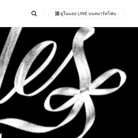
Search
ดูในแอป LINE บนสมาร์ทโฟน
OpenChats
Open
or
search
messages
area