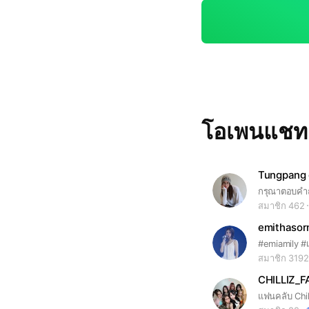
T. Students 🤫🏫 A private after-school space for students of Anna U
ppatham Thipawan 
l your feelings about the serie
moment to read the
โอเพนแช
Tungpang o
สมาชิก 462
emithasorn
#emiamily #เ
สมาชิก 3192
CHILLIZ_F
แฟนคลับ Chil