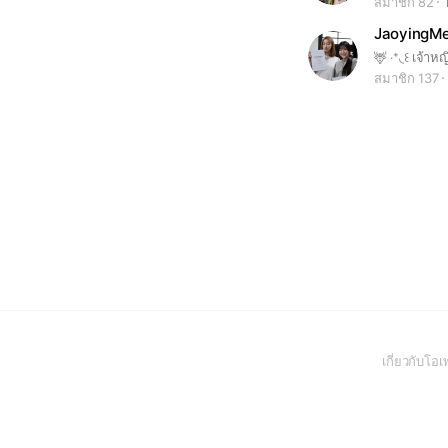
สมาชิก 82
JaoyingM
🦌 ‧⁺◟꒰ เจ้าหญ
สมาชิก 137
เกี่ยวกับโ