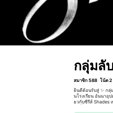
กลุ่มลั
สมาชิก 588
โน้ต 2
ยินดีต้อนรับสู่ ✨ กลุ่มลับเด็ก อ.อ.ท. 🤫
นโรงเรียน อันนาอุปถั
ยวกับซีรีส์ Shades เท่านั้น 💜 เมื่อเข้ากลุ่มแล้ว ร
กฎสั้น ๆ ในโน้ต ด้วยนะคะ 📒✨ Welcome to ✨ 