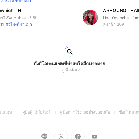
12 ชั่วโมงที่ผ่านมา
ewnich TH
ARHOUNG THAI
ิงมิวนิค club 𐐪𐑂 ∘° 💜
11 ชั่วโมงที่ผ่านมา
สมาชิก 209
ยังมีโอเพนแชทที่น่าสนใจอีกมากมาย
ดูเพิ่มเติม
(Open
(Open
(Open
อเพนแชท
คู่มือผู้ใช้มือใหม่
คู่มือการใช้งานอย่างปลอดภัย
ข้อกำหนดก
in
in
in
a
a
a
new
new
new
Go
Go
Go
Go
window)
window)
window)