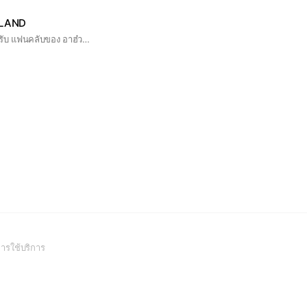
LAND
Line Openchat สำหรับ แฟนคลับของ อาฮ๋วง ณัฐวดี พิภพพรชัย 🎀 สร้างโดย Arhoung Official Fanclub TH มาซัพพอร์ตอาฮ๋วงกันเยอะ ๆ นะคะ #ของรักของฮ๋วง #อาฮ๋วง #Arhoung
(Open
ารใช้บริการ
in
a
new
window)