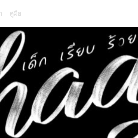
า
คู่มือ