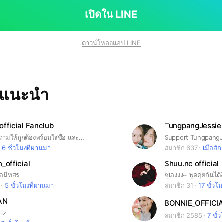
School, where you can chat, gossip, and share al
เปิดใน LINE
s Shades 💜 After joining, please take a
 short rules in the note 📒✨
ดาวน์โหลดแอป LINE
ทแนะนำ
fficial Fanclub
TungpangJessie 
กรุณาตอบคำถามให้ถูกต้องพร้อมใส่ชื่อ และรูปโปรไฟล์ ให้เรียบร้อยนะคะ Please answer the questions correctly and fill in your name and profile picture. We welcome you! #ถุงแป้งภัทรวดี #tungpangpattaravadee
Support TungpangJ
6 ชั่วโมงที่ผ่านมา
สมาชิก 637
เมื่อสัก
_official
Shuu.nc official
อมี่ทสร
ซูเองงง~ พูดคุยกันได
5 ชั่วโมงที่ผ่านมา
สมาชิก 31
17 ชั่วโ
AN
BONNIE_OFFICI
liz
สมาชิก 2585
7 ชั่