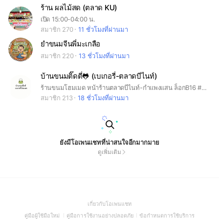
ร้าน ผลไม้สด (ตลาด KU)
เปิด 15:00-04:00 น.
สมาชิก 270
11 ชั่วโมงที่ผ่านมา
ยำขนมจีนพี่มะเกลือ
สมาชิก 220
13 ชั่วโมงที่ผ่านมา
บ้านขนมติ๊ดตี่🐸 (เบเกอรี่-ตลาดบีไนท์)
ร้านขนมโฮมเมด หน้าร้านตลาดบีไนท์-กำแพงแสน ล็อกB16 #บ้านขนมติ๊ดตี่ #บราวนี่ #ครอฟเฟิล #มาการอง
สมาชิก 213
18 ชั่วโมงที่ผ่านมา
ยังมีโอเพนแชทที่น่าสนใจอีกมากมาย
ดูเพิ่มเติม
(Open
เกี่ยวกับโอเพนแชท
in
(Open
(Open
(Open
คู่มือผู้ใช้มือใหม่
คู่มือการใช้งานอย่างปลอดภัย
ข้อกำหนดการใช้บริการ