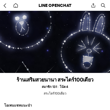
Go
share
se
LINE OPENCHAT
back
to
home
ร้านเสริมสวยนานา สระไดร์100เดียว
สมาชิก 131
โน้ต 4
สระไดร์100เดียว
โอเพนแชทแนะนำ