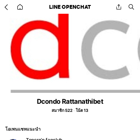
Go
share
se
LINE OPENCHAT
back
to
home
Dcondo Rattanathibet
สมาชิก 522
โน้ต 13
โอเพนแชทแนะนำ
Tonsrn’n fanclub