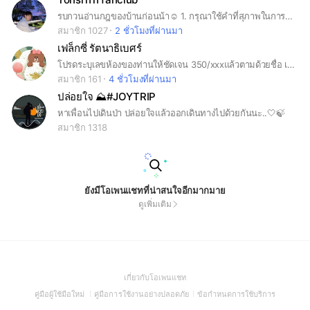
รบกวนอ่านกฎของบ้านก่อนน้า☺️ 1. กรุณาใช้คำที่สุภาพในการพูดคุยกัน​ในบ้าน 2. หากต้องการนำรูปในบ้านไ​ปโพสต์ที่อื่นควรให้เครดิตเจ้าของภาพด้วยนะคะเพื่อให้เกียรติ​ซึ่งกันและกัน 3. ไม่พาดพิงหรือนำเรื่องของศิลปินท่านอื่นมาพูดคุยในบ้านให้เกียรติน้องต้นและศิลปินท่านอื่นด้วยนะคะ 4. เคารพซึ่งกันและกัน อยู่ด้วยกันเป็นพี่น้อง 5. หากพบเห็นข่าว รูป คอมเมนท์ที่เกี่ยวกับต้นสามารถนำลงมาแชร์กันในกลุ่มได้น๊า 6. ไม่แชร์โพสต์โฆษณา อะไรใดๆลงกลุ่ม!!! 7. ใครทำผิดข้อตกลงที่กล่าวมาข้างต้น ไม่ว่าในกรณีใดๆ แอดมินขออนุญาตเชิญออกจากกลุ่มนะคะ 8. มีข้อสงสัยสามารถสอบถามมาได้ทุกช่องทางของ Official 9. กลุ่มเรา ต่างคนต่างที่มา เราจำเป็นต้องมีข้อตกลงขึ้นมา เพื่อระเบียบและความเข้าใจกันในกลุ่ม อยากให้ทุกคนมีความสุขที่อยู่บ้านของต้นหลังนี้นะคะ 🙏ขอบคุณทุกคนที่เข้าใจ รักแฟนคลับต้นทุกคนนะคะ เดินเคียงข้างกับต้นไปด้วยกันนะคะ :) ❤🏡
สมาชิก 1027
2 ชั่วโมงที่ผ่านมา
เฟล็กซี่ รัตนาธิเบศร์
โปรดระบุเลขห้องของท่านให้ชัดเจน 350/xxxแล้วตามด้วยชื่อ เช่น 350/475 Admin
สมาชิก 161
4 ชั่วโมงที่ผ่านมา
ปล่อยใจ ⛰️#JOYTRIP
หาเพื่อนไปเดินป่า ปล่อยใจแล้วออกเดินทางไปด้วยกันนะ..🤍🍃
สมาชิก 1318
ยังมีโอเพนแชทที่น่าสนใจอีกมากมาย
ดูเพิ่มเติม
(Open
เกี่ยวกับโอเพนแชท
in
(Open
(Open
(Open
คู่มือผู้ใช้มือใหม่
คู่มือการใช้งานอย่างปลอดภัย
ข้อกำหนดการใช้บริการ
a
in
in
in