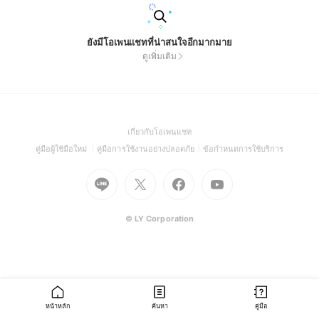
ยังมีโอเพนแชทที่น่าสนใจอีกมากมาย
ดูเพิ่มเติม
(Open
เกี่ยวกับโอเพนแชท
in
(Open
(Open
(Open
คู่มือผู้ใช้มือใหม่
คู่มือการใช้งานอย่างปลอดภัย
ข้อกำหนดการใช้บริการ
a
in
in
in
Go
Go
Go
new
Go
a
a
a
to
to
to
window)
to
new
new
new
Line
X
Facebook
Youtube
window)
window)
window)
(Open
(Open
(Open
(Open
© LY Corporation
in
in
in
in
a
a
a
a
new
new
new
new
window)
window)
window)
window)
หน้าหลัก
ค้นหา
คู่มือ