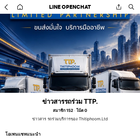
Go
share
se
LINE OPENCHAT
back
to
home
ข่าวสารรถร่วม TTP.
สมาชิก 152
โน้ต 0
ข่าวสาร รถร่วมบริการของ Thitiphoom.Ltd
โอเพนแชทแนะนำ