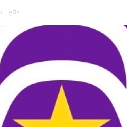
า
คู่มือ