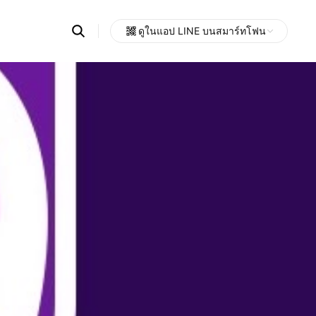
Search
ดูในแอป LINE บนสมาร์ทโฟน
OpenChats
Open
or
search
messages
area