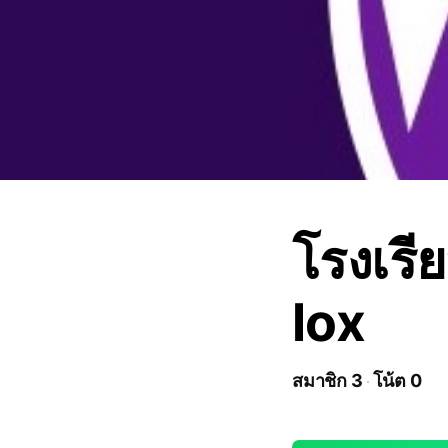
โรงเรี
lox
สมาชิก 3
โน้ต 0