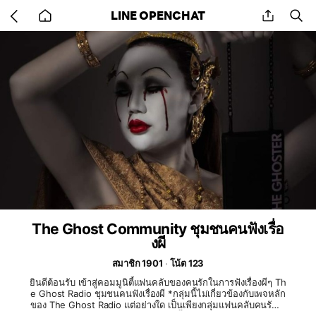
Go
share
se
LINE OPENCHAT
back
to
home
The Ghost Community ชุมชนคนฟังเรื่อ
งผี
สมาชิก 1901
โน้ต 123
ยินดีต้อนรับ เข้าสู่คอมมูนิตี้แฟนคลับของคนรักในการฟังเรื่องผีๆ Th
e Ghost Radio ชุมชนคนฟังเรื่องผี *กลุ่มนี้ไม่เกี่ยวข้องกับเพจหลัก
ของ The Ghost Radio แต่อย่างใด เป็นเพียงกลุ่มแฟนคลับคนรักเด