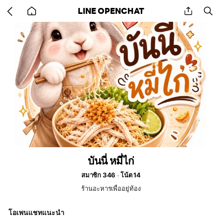
Go
share
se
LINE OPENCHAT
back
to
home
บันนี่ หมี่ไก่
สมาชิก 346
โน้ต 14
ร้านอะหารเพื่ออยู่ท้อง
โอเพนแชทแนะนำ