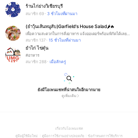
ร้านไก่ย่างวิเชียรบุรี
สมาชิก 69
3 ชั่วโมงที่ผ่านมา
(ยำวุ้นเส้นหมูสับ)Garfield's House Salad🌶️🔥
เพื่อความสะดวกในการสั่งอาหาร แจ้งออเดอร์พร้อมพิกัดได้เลยค่าา🙏🏻💗 ร้านเปิด จันทร์-ศุกร์ เวลา 20.00-23.30น. ร้านหยุดวันเสาร์-อาทิตย์ ถ้าเปิดจะเเจ้งค่า💬
สมาชิก 137
15 ชั่วโมงที่ผ่านมา
ยำไก่ ไข่ตุ๋น
#อาหาร
สมาชิก 288
เมื่อสักครู่
ยังมีโอเพนแชทที่น่าสนใจอีกมากมาย
ดูเพิ่มเติม
(Open
เกี่ยวกับโอเพนแชท
in
(Open
(Open
(Open
คู่มือผู้ใช้มือใหม่
คู่มือการใช้งานอย่างปลอดภัย
ข้อกำหนดการใช้บริการ