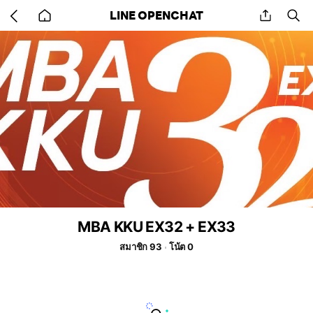
Go
share
se
LINE OPENCHAT
back
to
home
MBA KKU EX32 + EX33
สมาชิก 93
โน้ต 0