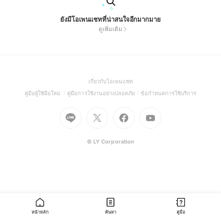
ยังมีโอเพนแชทที่น่าสนใจอีกมากมาย
ดูเพิ่มเติม
(Open
เกี่ยวกับโอเพนแชท
in
(Open
(Open
(Open
คู่มือผู้ใช้มือใหม่
คู่มือการใช้งานอย่างปลอดภัย
ข้อกำหนดการใช้บริการ
a
in
in
in
Go
Go
Go
new
Go
a
a
a
to
to
to
window)
to
new
new
new
Line
X
Facebook
Youtube
window)
window)
window)
(Open
(Open
(Open
(Open
© LY Corporation
in
in
in
in
a
a
a
a
new
new
new
new
window)
window)
window)
window)
หน้าหลัก
ค้นหา
คู่มือ