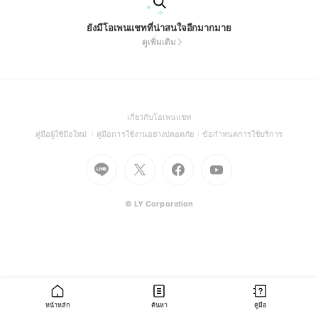
ยังมีโอเพนแชทที่น่าสนใจอีกมากมาย
ดูเพิ่มเติม
(Open
เกี่ยวกับโอเพนแชท
in
(Open
(Open
(Open
คู่มือผู้ใช้มือใหม่
คู่มือการใช้งานอย่างปลอดภัย
ข้อกำหนดการใช้บริการ
a
in
in
in
Go
Go
Go
new
Go
a
a
a
to
to
to
window)
to
new
new
new
Line
X
Facebook
Youtube
window)
window)
window)
(Open
(Open
(Open
(Open
© LY Corporation
in
in
in
in
a
a
a
a
new
new
new
new
window)
window)
window)
window)
หน้าหลัก
ค้นหา
คู่มือ