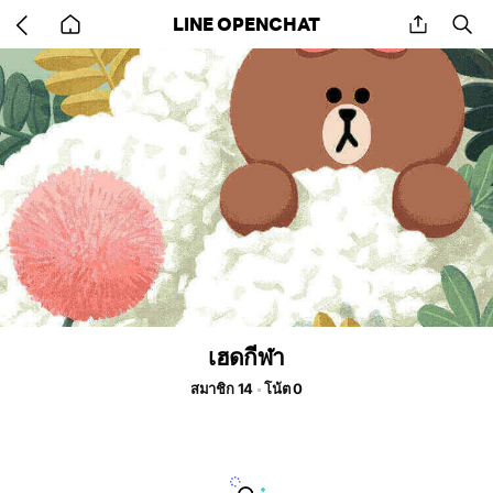
Go
share
se
LINE OPENCHAT
back
to
home
เฮดกีฬา
สมาชิก 14
โน้ต 0