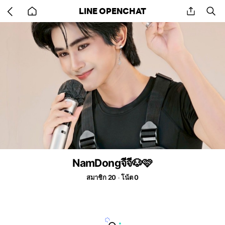
Go
share
se
LINE OPENCHAT
back
to
home
NamDongจีจี🐶🩷
สมาชิก 20
โน้ต 0