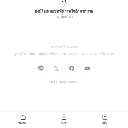
ยังมีโอเพนแชทที่น่าสนใจอีกมากมาย
ดูเพิ่มเติม
(Open
เกี่ยวกับโอเพนแชท
in
(Open
(Open
(Open
คู่มือผู้ใช้มือใหม่
คู่มือการใช้งานอย่างปลอดภัย
ข้อกำหนดการใช้บริการ
a
in
in
in
Go
Go
Go
new
Go
a
a
a
to
to
to
window)
to
new
new
new
Line
X
Facebook
Youtube
window)
window)
window)
(Open
(Open
(Open
(Open
© LY Corporation
in
in
in
in
a
a
a
a
new
new
new
new
window)
window)
window)
window)
หน้าหลัก
ค้นหา
คู่มือ