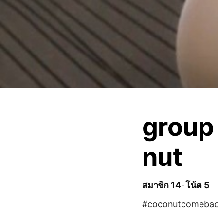
group
nut
สมาชิก 14
โน้ต 5
#coconutcomeba