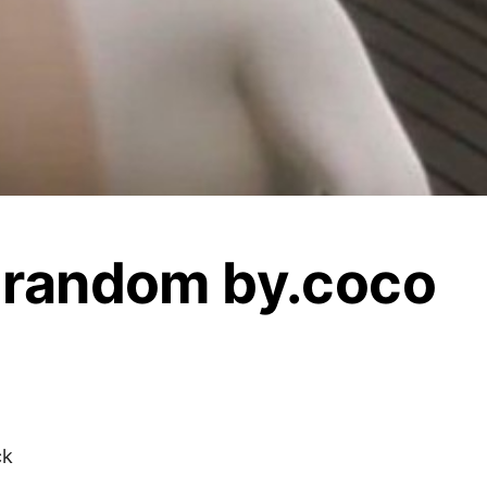
 random by.coco
ck