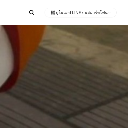
Search
ดูในแอป LINE บนสมาร์ทโฟน
OpenChats
Open
or
search
messages
area