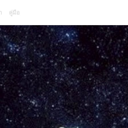
า
คู่มือ