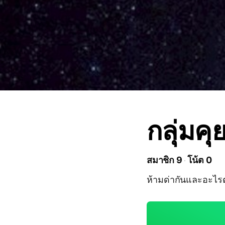
กลุ่มค
สมาชิก 9
โน้ต 0
ห้ามด่ากันและอะไรต