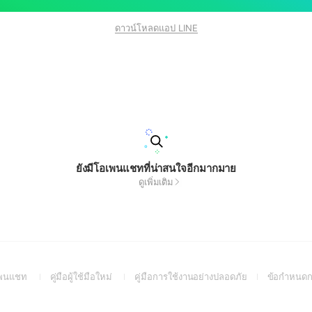
ดาวน์โหลดแอป LINE
ยังมีโอเพนแชทที่น่าสนใจอีกมากมาย
ดูเพิ่มเติม
(Open
(Open
(Open
อเพนแชท
คู่มือผู้ใช้มือใหม่
คู่มือการใช้งานอย่างปลอดภัย
ข้อกำหนดก
in
in
in
a
a
a