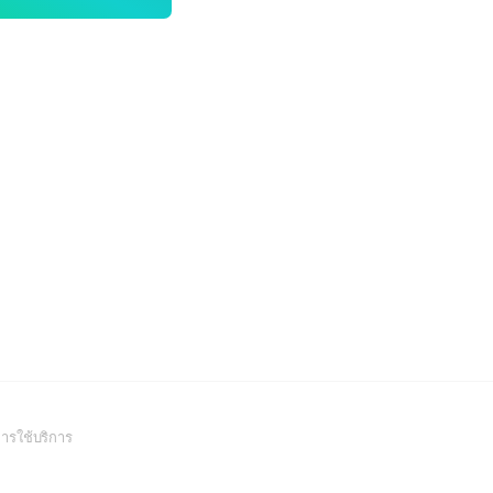
(Open
ารใช้บริการ
in
a