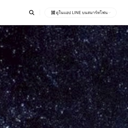
Search
ดูในแอป LINE บนสมาร์ทโฟน
OpenChats
Open
or
search
messages
area