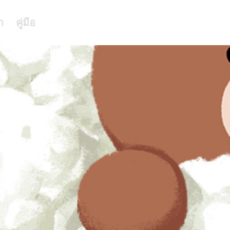
า
คู่มือ