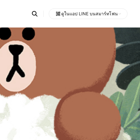
Search
ดูในแอป LINE บนสมาร์ทโฟน
OpenChats
Open
or
search
messages
area