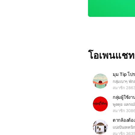
โอเพนแช
สมาชิก 286
กลุ่มผู้ใช้
สมาชิก 308
ตากล้องต้องร
สมาชิก 363