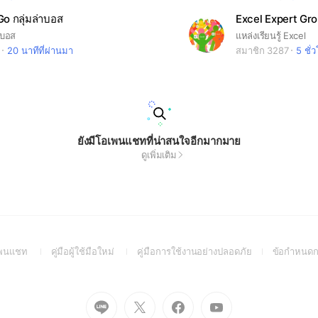
 กลุ่มล่าบอส
Excel Expert Gr
าบอส
แหล่งเรียนรู้ Excel
20 นาทีที่ผ่านมา
สมาชิก 3287
5 ชั่
ยังมีโอเพนแชทที่น่าสนใจอีกมากมาย
ดูเพิ่มเติม
(Open
(Open
(Open
อเพนแชท
คู่มือผู้ใช้มือใหม่
คู่มือการใช้งานอย่างปลอดภัย
ข้อกำหนดก
in
in
in
a
a
a
new
new
new
Go
Go
Go
Go
window)
window)
window)
to
to
to
to