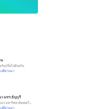
ิน
ัน/เริ่มไปด้วยกัน
มงที่ผ่านมา
ว มทร.ธัญบุรี
กลุ่มเครือข่ายครูแนะแนว มหาวิทยาลัยเทคโนโลยีราชมงคลธัญบุรี
มงที่ผ่านมา