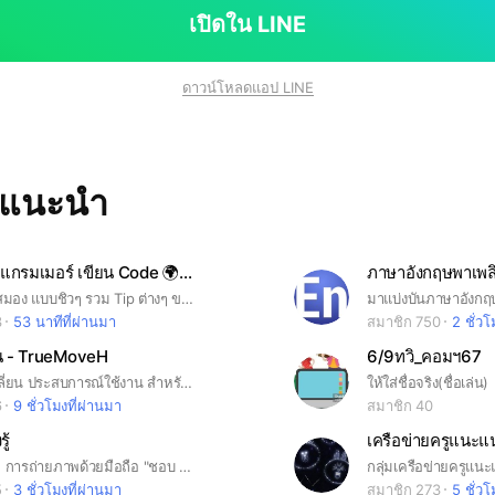
เปิดใน LINE
ดาวน์โหลดแอป LINE
ทแนะนำ
มุม Tip โปรแกรมเมอร์ เขียน Code 🌍🌐🌍
ภาษาอังกฤษพาเพล
กลุ่มเบาๆ พักสมอง แบบชิวๆ รวม Tip ต่างๆ ของโปรแกรมเมอร์ ภาษาโปรแกรม ต่างๆ หลักการเขียน Tip post ลงทุกวัน ของภาษาโปรแกรมอีกมากกมาย เราเปิดสร้าง ให้คนที่อยากจะเข้ามาแชร์จร้าาา
มาแบ่งบันภาษาอังกฤษก
3
53 นาทีที่ผ่านมา
สมาชิก 750
2 ชั่วโ
งาน - TrueMoveH
6/9ทวิ_คอมฯ67
พูดคุย แลกเปลี่ยน ประสบการณ์ใช้งาน สำหรับผู้ใช้บริการในเครือของทรูทุกผลิตภัณฑ์ #TrueMoveH #TrueOnline #TrueMoney #TrueMove และอื่นๆ #ทรูมูฟ #ทรูมูฟเอช #ทรู #True
ให้ใส่ชื่อจริง(ชื่อเล่น)​
6
9 ชั่วโมงที่ผ่านมา
สมาชิก 40
ู้
เครือข่ายครูแนะแน
แบ่งปันเทคนิก การถ่ายภาพด้วยมือถือ "ชอบ แชะ แชร์"
5
3 ชั่วโมงที่ผ่านมา
สมาชิก 273
5 ชั่วโ