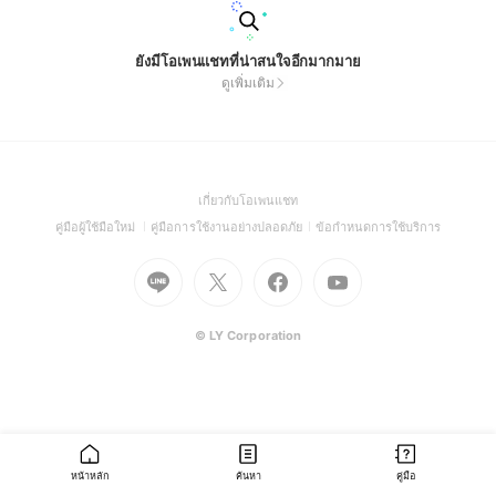
ยังมีโอเพนแชทที่น่าสนใจอีกมากมาย
ดูเพิ่มเติม
(Open
เกี่ยวกับโอเพนแชท
in
(Open
(Open
(Open
คู่มือผู้ใช้มือใหม่
คู่มือการใช้งานอย่างปลอดภัย
ข้อกำหนดการใช้บริการ
a
in
in
in
Go
Go
Go
new
Go
a
a
a
to
to
to
window)
to
new
new
new
Line
X
Facebook
Youtube
window)
window)
window)
(Open
(Open
(Open
(Open
© LY Corporation
in
in
in
in
a
a
a
a
new
new
new
new
window)
window)
window)
window)
หน้าหลัก
ค้นหา
คู่มือ