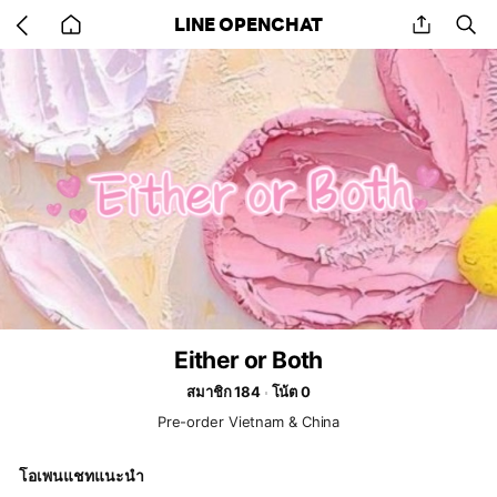
Go
share
se
LINE OPENCHAT
back
to
home
Either or Both
สมาชิก 184
โน้ต 0
Pre-order Vietnam & China
โอเพนแชทแนะนำ