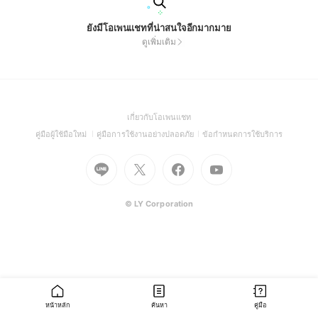
ยังมีโอเพนแชทที่น่าสนใจอีกมากมาย
ดูเพิ่มเติม
(Open
เกี่ยวกับโอเพนแชท
in
(Open
(Open
(Open
คู่มือผู้ใช้มือใหม่
คู่มือการใช้งานอย่างปลอดภัย
ข้อกำหนดการใช้บริการ
a
in
in
in
Go
Go
Go
new
Go
a
a
a
to
to
to
window)
to
new
new
new
Line
X
Facebook
Youtube
window)
window)
window)
(Open
(Open
(Open
(Open
© LY Corporation
in
in
in
in
a
a
a
a
new
new
new
new
window)
window)
window)
window)
หน้าหลัก
ค้นหา
คู่มือ