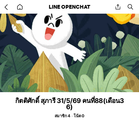
Go
share
se
LINE OPENCHAT
back
to
home
กิตติศักดิ์ สุภารี 31/5/69 คนที่88(เดือน3
6)
สมาชิก 4
โน้ต 0