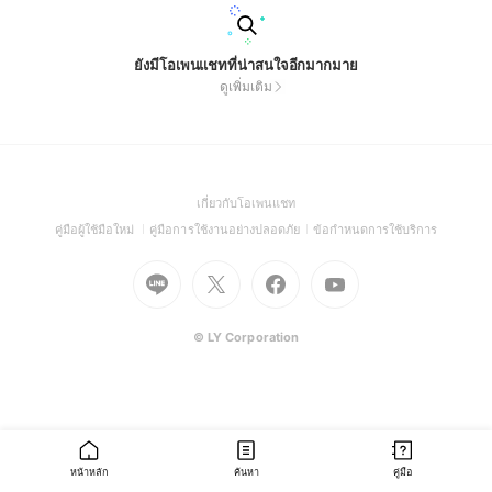
ยังมีโอเพนแชทที่น่าสนใจอีกมากมาย
ดูเพิ่มเติม
(Open
เกี่ยวกับโอเพนแชท
in
(Open
(Open
(Open
คู่มือผู้ใช้มือใหม่
คู่มือการใช้งานอย่างปลอดภัย
ข้อกำหนดการใช้บริการ
a
in
in
in
Go
Go
Go
new
Go
a
a
a
to
to
to
window)
to
new
new
new
Line
X
Facebook
Youtube
window)
window)
window)
(Open
(Open
(Open
(Open
© LY Corporation
in
in
in
in
a
a
a
a
new
new
new
new
window)
window)
window)
window)
หน้าหลัก
ค้นหา
คู่มือ