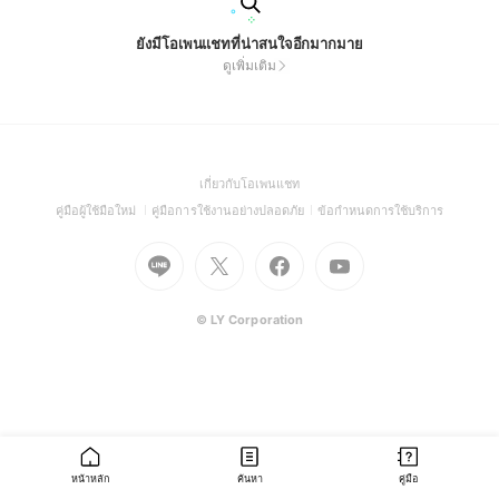
ยังมีโอเพนแชทที่น่าสนใจอีกมากมาย
ดูเพิ่มเติม
(Open
เกี่ยวกับโอเพนแชท
in
(Open
(Open
(Open
คู่มือผู้ใช้มือใหม่
คู่มือการใช้งานอย่างปลอดภัย
ข้อกำหนดการใช้บริการ
a
in
in
in
Go
Go
Go
new
Go
a
a
a
to
to
to
window)
to
new
new
new
Line
X
Facebook
Youtube
window)
window)
window)
(Open
(Open
(Open
(Open
© LY Corporation
in
in
in
in
a
a
a
a
new
new
new
new
window)
window)
window)
window)
หน้าหลัก
ค้นหา
คู่มือ