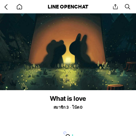
Go
share
se
LINE OPENCHAT
back
to
home
What is love
สมาชิก 3
โน้ต 0