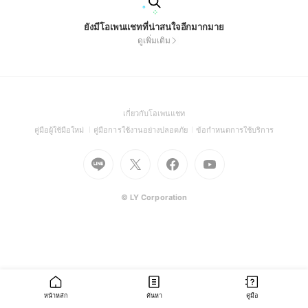
ยังมีโอเพนแชทที่น่าสนใจอีกมากมาย
ดูเพิ่มเติม
(Open
เกี่ยวกับโอเพนแชท
in
(Open
(Open
(Open
คู่มือผู้ใช้มือใหม่
คู่มือการใช้งานอย่างปลอดภัย
ข้อกำหนดการใช้บริการ
a
in
in
in
Go
Go
Go
new
Go
a
a
a
to
to
to
window)
to
new
new
new
Line
X
Facebook
Youtube
window)
window)
window)
(Open
(Open
(Open
(Open
© LY Corporation
in
in
in
in
a
a
a
a
new
new
new
new
window)
window)
window)
window)
หน้าหลัก
ค้นหา
คู่มือ