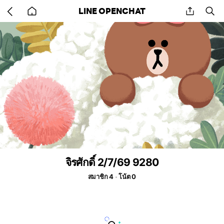
Go
share
se
LINE OPENCHAT
back
to
home
จิรศักดิ์ 2/7/69 9280
สมาชิก 4
โน้ต 0