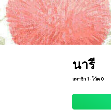
นารี
สมาชิก 1
โน้ต 0