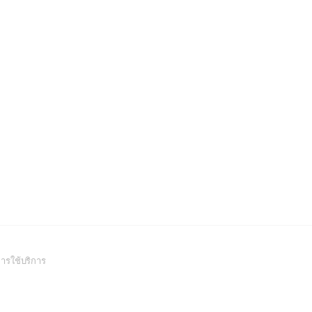
(Open
ารใช้บริการ
in
a
new