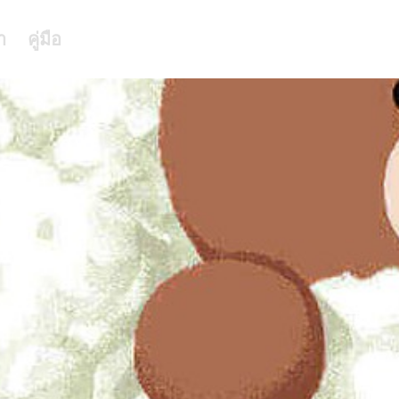
า
คู่มือ