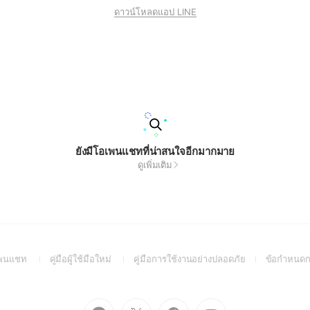
ดาวน์โหลดแอป LINE
ยังมีโอเพนแชทที่น่าสนใจอีกมากมาย
ดูเพิ่มเติม
(Open
(Open
(Open
อเพนแชท
คู่มือผู้ใช้มือใหม่
คู่มือการใช้งานอย่างปลอดภัย
ข้อกำหนดก
in
in
in
a
a
a
new
new
new
Go
Go
Go
Go