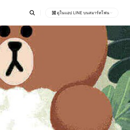
Search
ดูในแอป LINE บนสมาร์ทโฟน
OpenChats
Open
or
search
messages
area