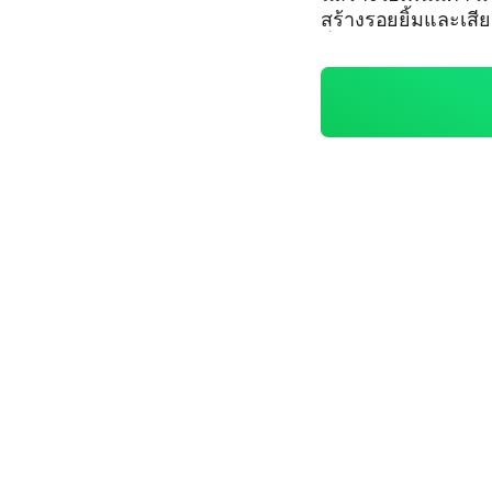
สร้างรอยยิ้มและเสียงหัวเราะด้วยกัน
ลี่น้าา จะพยายามอัปเดตข่าวสารให้ไม่เลทนะคะ🙏 คำถามก็คือ...เมนใครคะ?
🫣 ถ้ามีปัญหาอะไรทักมาถามส่วนตัวได้ TIKTOK🩷 @yonpentertainment
~~GO TO 100 PE