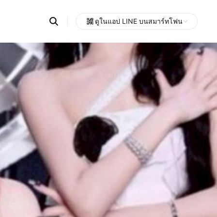
Search
ดูในแอป LINE บนสมาร์ทโฟน
OpenChats
Open
or
search
messages
area