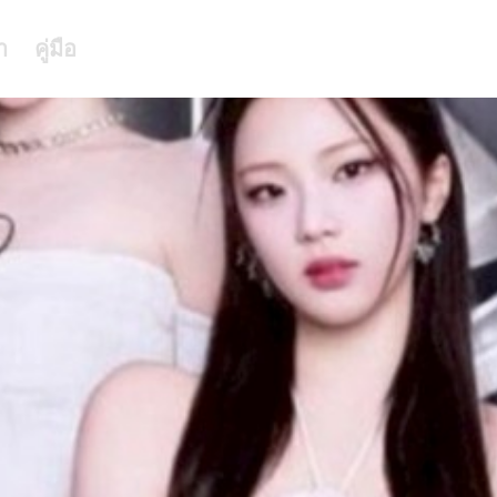
า
คู่มือ