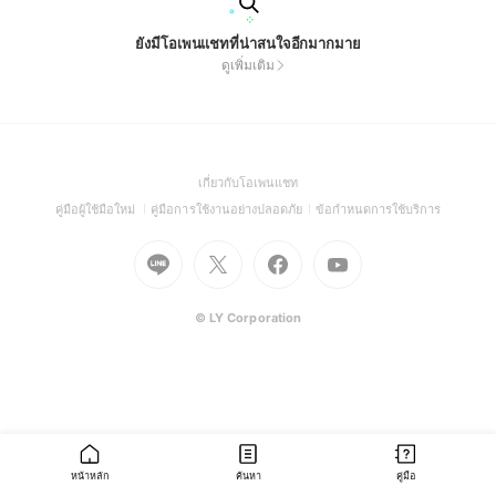
ยังมีโอเพนแชทที่น่าสนใจอีกมากมาย
ดูเพิ่มเติม
(Open
เกี่ยวกับโอเพนแชท
in
(Open
(Open
(Open
คู่มือผู้ใช้มือใหม่
คู่มือการใช้งานอย่างปลอดภัย
ข้อกำหนดการใช้บริการ
a
in
in
in
Go
Go
Go
new
Go
a
a
a
to
to
to
window)
to
new
new
new
Line
X
Facebook
Youtube
window)
window)
window)
(Open
(Open
(Open
(Open
© LY Corporation
in
in
in
in
a
a
a
a
new
new
new
new
window)
window)
window)
window)
หน้าหลัก
ค้นหา
คู่มือ