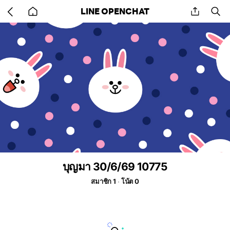
Go
share
se
LINE OPENCHAT
back
to
home
บุญมา 30/6/69 10775
สมาชิก 1
โน้ต 0