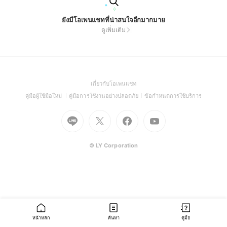
ยังมีโอเพนแชทที่น่าสนใจอีกมากมาย
ดูเพิ่มเติม
(Open
เกี่ยวกับโอเพนแชท
in
(Open
(Open
(Open
คู่มือผู้ใช้มือใหม่
คู่มือการใช้งานอย่างปลอดภัย
ข้อกำหนดการใช้บริการ
a
in
in
in
Go
Go
Go
new
Go
a
a
a
to
to
to
window)
to
new
new
new
Line
X
Facebook
Youtube
window)
window)
window)
(Open
(Open
(Open
(Open
© LY Corporation
in
in
in
in
a
a
a
a
new
new
new
new
window)
window)
window)
window)
หน้าหลัก
ค้นหา
คู่มือ