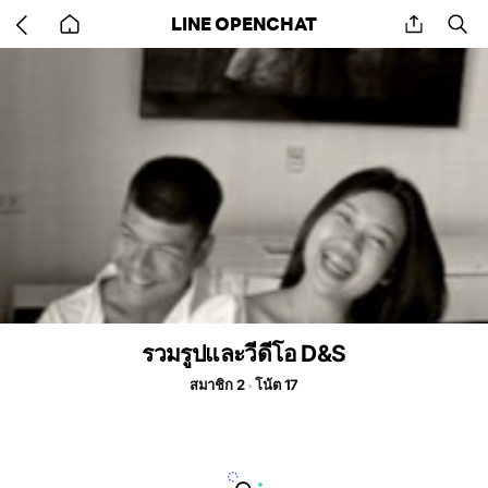
Go
share
se
LINE OPENCHAT
back
to
home
รวมรูปและวีดีโอ D&S
สมาชิก 2
โน้ต 17