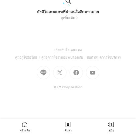
ยังมีโอเพนแชทที่น่าสนใจอีกมากมาย
ดูเพิ่มเติม
(Open
เกี่ยวกับโอเพนแชท
in
(Open
(Open
(Open
คู่มือผู้ใช้มือใหม่
คู่มือการใช้งานอย่างปลอดภัย
ข้อกำหนดการใช้บริการ
a
in
in
in
Go
Go
Go
new
Go
a
a
a
to
to
to
window)
to
new
new
new
Line
X
Facebook
Youtube
window)
window)
window)
(Open
(Open
(Open
(Open
© LY Corporation
in
in
in
in
a
a
a
a
new
new
new
new
window)
window)
window)
window)
หน้าหลัก
ค้นหา
คู่มือ