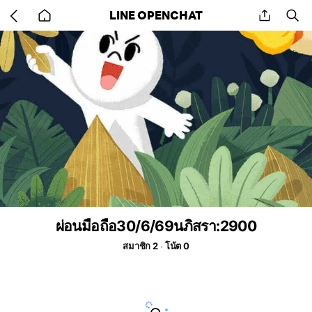
Go
share
se
LINE OPENCHAT
back
to
home
ผ่อนมือถือ30/6/69นภิสรา:2900
สมาชิก 2
โน้ต 0