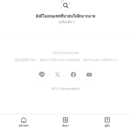
ยังมีโอเพนแชทที่น่าสนใจอีกมากมาย
ดูเพิ่มเติม
(Open
เกี่ยวกับโอเพนแชท
in
(Open
(Open
(Open
คู่มือผู้ใช้มือใหม่
คู่มือการใช้งานอย่างปลอดภัย
ข้อกำหนดการใช้บริการ
a
in
in
in
Go
Go
Go
new
Go
a
a
a
to
to
to
window)
to
new
new
new
Line
X
Facebook
Youtube
window)
window)
window)
(Open
(Open
(Open
(Open
© LY Corporation
in
in
in
in
a
a
a
a
new
new
new
new
window)
window)
window)
window)
หน้าหลัก
ค้นหา
คู่มือ