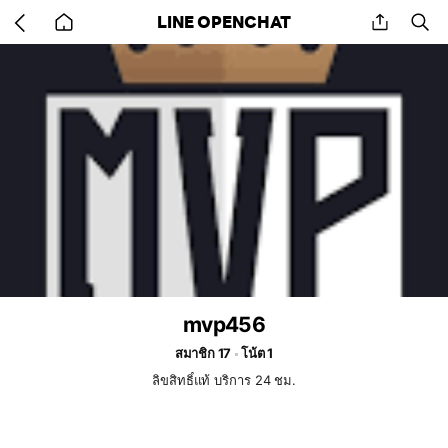
Go
share
se
LINE OPENCHAT
back
to
home
mvp456
สมาชิก 17
โน้ต 1
ลิขสิทธิ์แท้ บริการ 24 ชม.