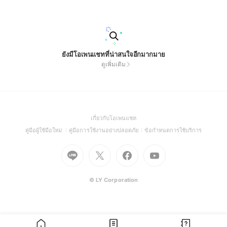
ยังมีโอเพนแชทที่น่าสนใจอีกมากมาย
ดูเพิ่มเติม
(Open
เกี่ยวกับโอเพนแชท
in
(Open
(Open
(Open
คู่มือผู้ใช้มือใหม่
คู่มือการใช้งานอย่างปลอดภัย
ข้อกำหนดการใช้บริการ
a
in
in
in
Go
Go
Go
new
Go
a
a
a
to
to
to
window)
to
new
new
new
Line
X
Facebook
Youtube
window)
window)
window)
(Open
(Open
(Open
(Open
© LY Corporation
in
in
in
in
a
a
a
a
new
new
new
new
window)
window)
window)
window)