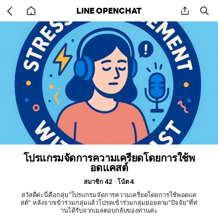
Go
share
se
LINE OPENCHAT
back
to
home
โปรแกรมจัดการความเครียดโดยการใช้พ
อดแคสต์
สมาชิก 42
โน้ต 4
สวัสดีค่ะนี่คือกลุ่ม"โปรแกรมจัดการความเครียดโดยการใช้พอดแค
สต์" หลังจากเข้าร่วมกลุ่มแล้วโปรดเข้าร่วมกลุ่มย่อยตาม"ปัจจัย"ที่ท่
านได้รับจากเมลตอบกลับของท่านค่ะ