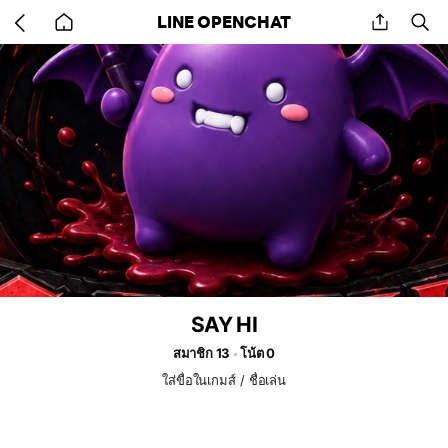
Go
share
se
LINE OPENCHAT
back
to
home
SAY HI
สมาชิก 13
โน้ต 0
ใส่ขื่อในเกมส์ / ชื่อเล่น