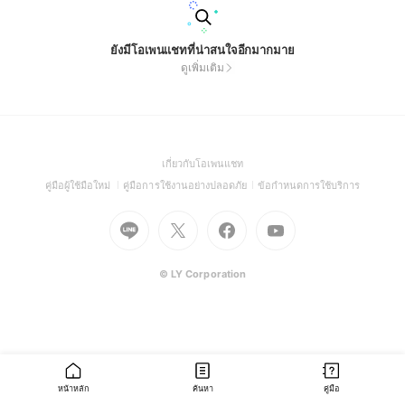
ยังมีโอเพนแชทที่น่าสนใจอีกมากมาย
ดูเพิ่มเติม
(Open
เกี่ยวกับโอเพนแชท
in
(Open
(Open
(Open
คู่มือผู้ใช้มือใหม่
คู่มือการใช้งานอย่างปลอดภัย
ข้อกำหนดการใช้บริการ
a
in
in
in
Go
Go
Go
new
Go
a
a
a
to
to
to
window)
to
new
new
new
Line
X
Facebook
Youtube
window)
window)
window)
(Open
(Open
(Open
(Open
© LY Corporation
in
in
in
in
a
a
a
a
new
new
new
new
window)
window)
window)
window)
หน้าหลัก
ค้นหา
คู่มือ