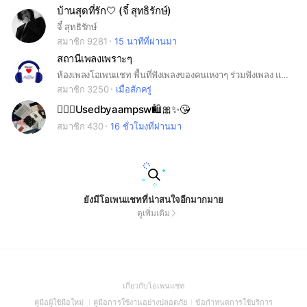
บ้านสุดที่รัก🤍 (จี๋ สุทธิรักษ์)
จี๋ สุทธิรักษ์
สมาชิก 9281
15 นาทีที่ผ่านมา
สถานีเพลงเพราะๆ
ห้องเพลงโอเพนแชท พื้นที่ฟังเพลงของคนเหงาๆ ร่วมฟังเพลง แชร์เพลง ฮิตๆเพราะๆโดนใจ ทั้งเพลง สตริง ลูกทุ่ง เพื่อชีวิต เพลงไทย เพลงสากล ใหม่ เก่า90s ทุกยุค ทุกแนว ทุกศิลปิน ฟังได้ทุกวัย ร่วมฟังเพลงเพลินๆด้วยกัน ทุกช่วง ตลอด 24 ชั่วโมง ❤️
สมาชิก 3250
เมื่อสักครู่
🧚🏻‍♀️Usedbyaampsw🛍️🎀✨😘
สมาชิก 430
16 ชั่วโมงที่ผ่านมา
ยังมีโอเพนแชทที่น่าสนใจอีกมากมาย
ดูเพิ่มเติม
(Open
เกี่ยวกับโอเพนแชท
in
(Open
(Open
(Open
คู่มือผู้ใช้มือใหม่
คู่มือการใช้งานอย่างปลอดภัย
ข้อกำหนดการใช้บริการ