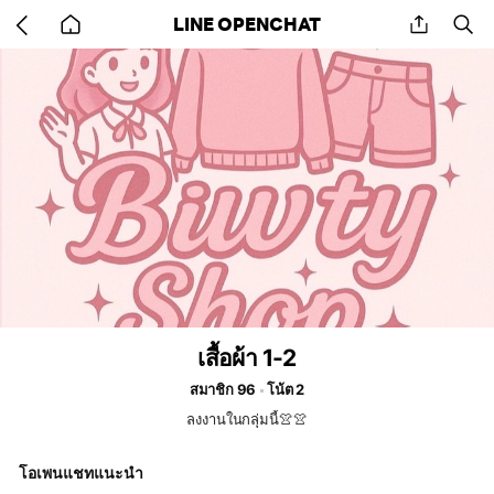
Go
share
se
LINE OPENCHAT
back
to
home
เสื้อผ้า 1-2
สมาชิก 96
โน้ต 2
ลงงานในกลุ่มนี้👚👚
โอเพนแชทแนะนำ