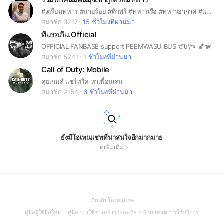
#เตรียมทหาร #นายร้อย #ติวฟรี #ทหารเรือ #ทหารอากาศ #นายสิบ
สมาชิก 3217
15 ชั่วโมงที่ผ่านมา
ทีมรอภีม.Official
OFFICIAL FANBASE support PEEMWASU BUS ੯‧̀͡u\🐾 🏀🦮
สมาชิก 5241
1 ชั่วโมงที่ผ่านมา
Call of Duty: Mobile
คุยเกมส์ แชร์ทริค หาเพื่อนเล่น
สมาชิก 2154
6 ชั่วโมงที่ผ่านมา
ยังมีโอเพนแชทที่น่าสนใจอีกมากมาย
ดูเพิ่มเติม
(Open
เกี่ยวกับโอเพนแชท
in
(Open
(Open
(Open
คู่มือผู้ใช้มือใหม่
คู่มือการใช้งานอย่างปลอดภัย
ข้อกำหนดการใช้บริการ
a
in
in
in