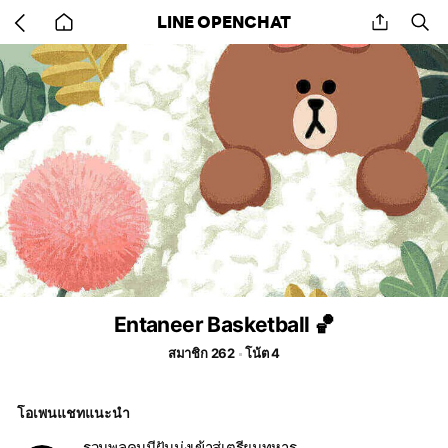
Go
share
se
LINE OPENCHAT
back
to
home
Entaneer Basketball 🏀
สมาชิก 262
โน้ต 4
โอเพนแชทแนะนำ
รวมพลคนมีฝันมุ่งเข้าสู่เตรียมทหาร