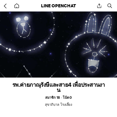
Go
share
se
LINE OPENCHAT
back
to
home
รพ.ค่ายภาณุรังษีและสาย4 เพื่อประสานงา
น
สมาชิก 18
โน้ต 0
สุขาภิบาล โรงเลี้ยง