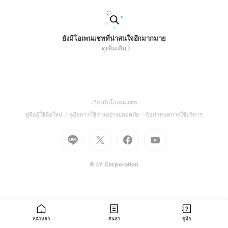
ยังมีโอเพนแชทที่น่าสนใจอีกมากมาย
ดูเพิ่มเติม
(Open
เกี่ยวกับโอเพนแชท
in
(Open
(Open
(Open
คู่มือผู้ใช้มือใหม่
คู่มือการใช้งานอย่างปลอดภัย
ข้อกำหนดการใช้บริการ
a
in
in
in
Go
Go
Go
new
Go
a
a
a
to
to
to
window)
to
new
new
new
Line
X
Facebook
Youtube
window)
window)
window)
(Open
(Open
(Open
(Open
© LY Corporation
in
in
in
in
a
a
a
a
new
new
new
new
window)
window)
window)
window)
หน้าหลัก
ค้นหา
คู่มือ