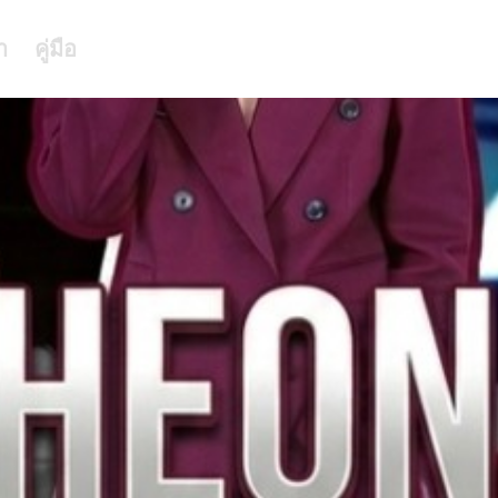
า
คู่มือ