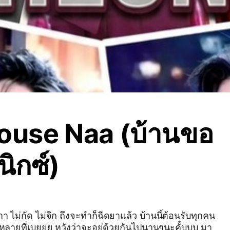
ouse Naa (บ้านขอ
นิกซ์)
า ไม่กัด ไม่จิก ถึงจะทำก็ฉีดยาแล้ว บ้านนี้ต้อนรับทุกคน
รหลายที่เบยยย หวังว่าจะอยู่ด้วยกันไปนานๆนะคั้บบบ มา