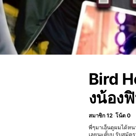
Bird H
งน้องฟิ
สมาชิก 12
โน้ต 0
พี่ๆมาเอ็นดูผมได้หนา
เลยนะคั้บบ รับสมัค