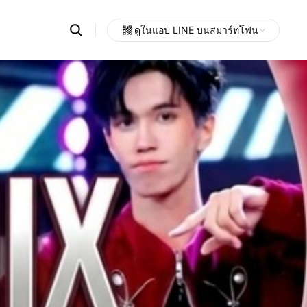
Search
ดูในแอป LINE บนสมาร์ทโฟน
OpenChats
Open
or
search
messages
area