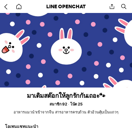
Go
share
se
LINE OPENCHAT
back
to
home
มาเติมสต๊อกให้ลูกรักกันเถอะ🐾
สมาชิก 92
โน้ต 25
อาหารแมวนำเข้าจากจีน สารอาหารครบถ้วน ตัวอ้วนตุ้บเป็นแถวๆ
โอเพนแชทแนะนำ