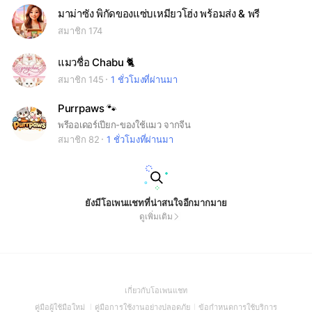
มาม่าซัง พิกัดของแซ่บเหมียวโฮ่ง พร้อมส่ง & พรี
สมาชิก 174
แมวชื่อ Chabu 🐈
สมาชิก 145
1 ชั่วโมงที่ผ่านมา
Purrpaws 🐾
พรีออเดอร์เปียก-ของใช้แมว จากจีน
สมาชิก 82
1 ชั่วโมงที่ผ่านมา
ยังมีโอเพนแชทที่น่าสนใจอีกมากมาย
ดูเพิ่มเติม
(Open
เกี่ยวกับโอเพนแชท
in
(Open
(Open
(Open
คู่มือผู้ใช้มือใหม่
คู่มือการใช้งานอย่างปลอดภัย
ข้อกำหนดการใช้บริการ