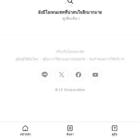
ยังมีโอเพนแชทที่น่าสนใจอีกมากมาย
ดูเพิ่มเติม
(Open
เกี่ยวกับโอเพนแชท
in
(Open
(Open
(Open
คู่มือผู้ใช้มือใหม่
คู่มือการใช้งานอย่างปลอดภัย
ข้อกำหนดการใช้บริการ
a
in
in
in
Go
Go
Go
new
Go
a
a
a
to
to
to
window)
to
new
new
new
Line
X
Facebook
Youtube
window)
window)
window)
(Open
(Open
(Open
(Open
© LY Corporation
in
in
in
in
a
a
a
a
new
new
new
new
window)
window)
window)
window)
หน้าหลัก
ค้นหา
คู่มือ