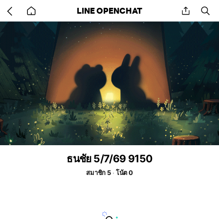
Go
share
se
LINE OPENCHAT
back
to
home
ธนชัย 5/7/69 9150
สมาชิก 5
โน้ต 0