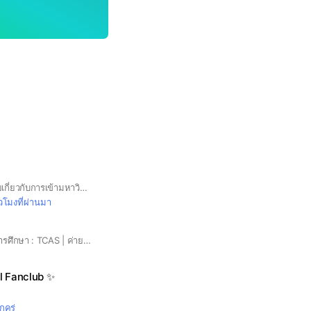
กลุ่มนี้จัดขึ้นเพื่อพูดคุยเกี่ยวกับการเข้ามหาวิทยาลัย สามารถแลกเปลี่ยนข้อมูลและความรู้ได้เลยค่ะ #dek70 #dek71 #dek72 #เด็กซิ่ว
่วโมงที่ผ่านมา
ศูนย์รวมทุกข่าวสารการศึกษา : TCAS | ค่าย | OpenHouse
al Fanclub ✨
ักครู่