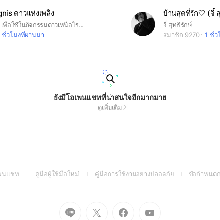
gnis ดาวแห่งเพลิง
บ้านสุดที่รัก🤍 (จี๋ ส
กลุ่มนี้สร้างไว้ เพื่อใช้ในกิจกรรมดาวเหนือไรซิ่งเกมส์ สโมสรนักศึกษาวิทยาลัยกิจการและนโยบายสาธารณะ #smocopa
จี๋ สุทธิรักษ์
 ชั่วโมงที่ผ่านมา
สมาชิก 9270
1 ชั่
ยังมีโอเพนแชทที่น่าสนใจอีกมากมาย
ดูเพิ่มเติม
(Open
(Open
(Open
อเพนแชท
คู่มือผู้ใช้มือใหม่
คู่มือการใช้งานอย่างปลอดภัย
ข้อกำหนดก
in
in
in
a
a
a
new
new
new
Go
Go
Go
Go
window)
window)
window)
to
to
to
to