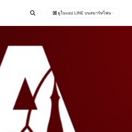
Search
ดูในแอป LINE บนสมาร์ทโฟน
OpenChats
Open
or
search
messages
area