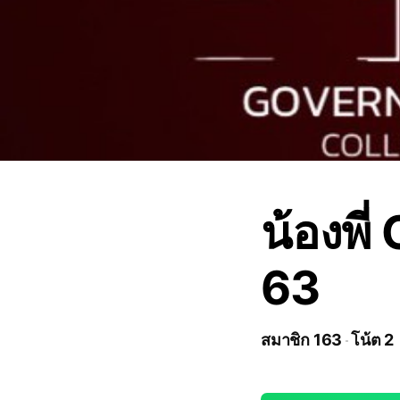
น้องพี
63
สมาชิก 163
โน้ต 2