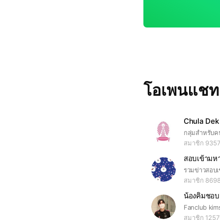
โอเพนแช
Chula Dek
สมาชิก 935
สมาชิก 869
น้องคิมชอ
Fanclub kim
สมาชิก 125