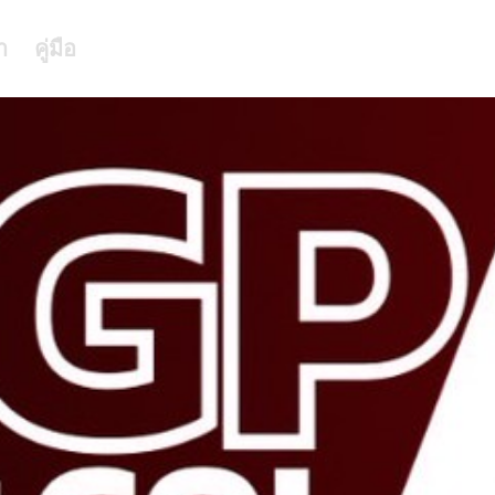
า
คู่มือ