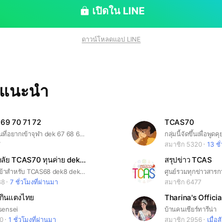
เปิดใน LINE
ดาวน์โหลดแอป LINE
ทแนะนำ
 69 70 71 72
TCAS70
กลุ่มสำหรับคนที่อยากเข้าจุฬา dek 67 68 69 CU107 CU108
7
สมาชิก 5320
13 ชั
สอบเข้ามหาลัย TCAS70 ทุนค่าย dek70
สรุปข่าว TCAS
รวมข่าวสอบเข้าสำหรับ TCAS68 dek8 dek69 รับตรง ทุน ค่าย
88
7 ชั่วโมงที่ผ่านมา
สมาชิก 6477
บกินแตงไทย
Tharina's Offici
sensei
บ้านคนเชียร์ทารีน่า
70
1 ชั่วโมงที่ผ่านมา
สมาชิก 2956
เมื่อส