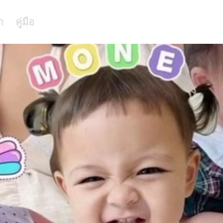
า
คู่มือ