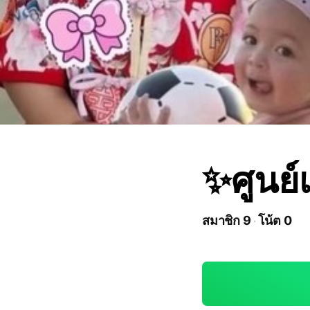
✨ศูนย์
สมาชิก 9
โน้ต 0