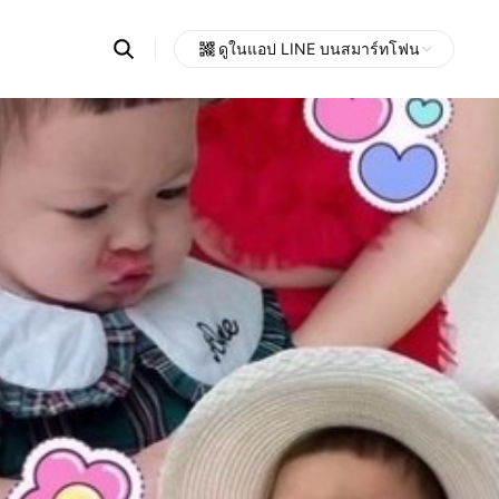
Search
ดูในแอป LINE บนสมาร์ทโฟน
OpenChats
Open
or
search
messages
area