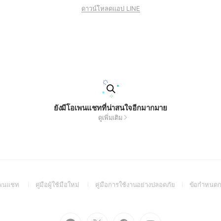
ดาวน์โหลดแอป LINE
ยังมีโอเพนแชทที่น่าสนใจอีกมากมาย
ดูเพิ่มเติม
(Open
(Open
(Open
อเพนแชท
คู่มือผู้ใช้มือใหม่
คู่มือการใช้งานอย่างปลอดภัย
ข้อกำหนดก
in
in
in
a
a
a
new
new
new
Go
Go
Go
Go