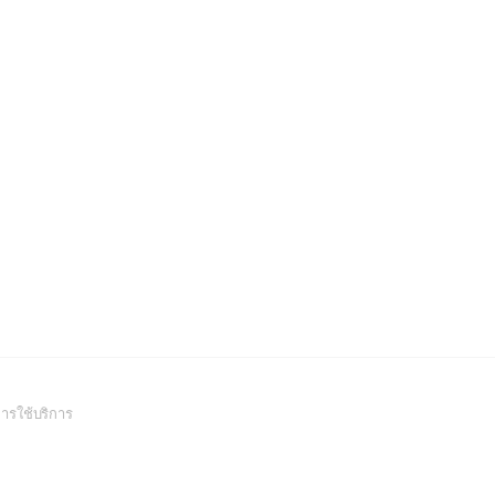
(Open
ารใช้บริการ
in
a
new